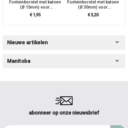
Fonteinborstel met katoen
Fonteinborstel met katoen
F
(Ø 15mm) voor
(Ø 30mm) voor
vogeldrinkfonteinen
vogeldrinkfonteinen
€ 1,95
€ 3,20

Nieuwe artikelen

Manitoba
abonneer op onze nieuwsbrief