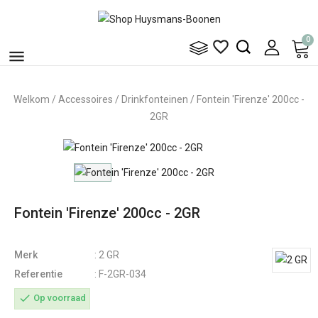
0


Welkom
Accessoires
Drinkfonteinen
Fontein 'Firenze' 200cc -
2GR
Fontein 'Firenze' 200cc - 2GR
Merk
: 2 GR
Referentie
: F-2GR-034
check
Op voorraad