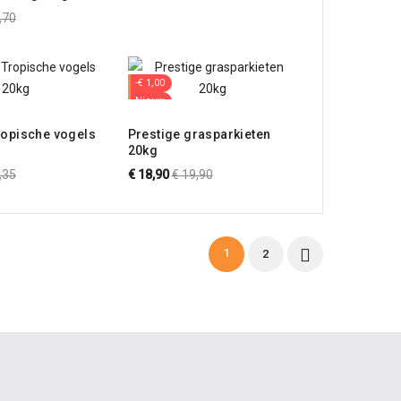
voer droog voor
male
,70
en grote
s
-€ 1,00
Nieuw
ropische vogels
Prestige grasparkieten
20kg
male
Normale
,35
€ 18,90
€ 19,90
s
prijs

1
2