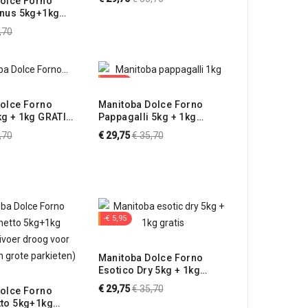
olce Forno
wildzang verrijkt met
inus 5kg+1kg
prijs
mariadistel)
oog eivoer voor
male
,70
sijzen)
s
-€ 5,95
olce Forno
Manitoba Dolce Forno
g + 1kg GRATIS
Pappagalli 5kg + 1kg
aar, vet eivoer
GRATIS (Eivoer droog voor
male
Normale
,70
€ 29,75
€ 35,70
ies)
papegaaien)
s
prijs
-€ 5,95
Manitoba Dolce Forno
Esotico Dry 5kg + 1kg
GRATIS (Eivoer droog voor
Normale
€ 29,75
€ 35,70
olce Forno
tropische vogels)
to 5kg+1kg
prijs