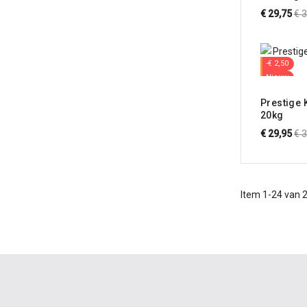
(vochtig 
No
€ 29,75
€ 
voor witt
pri
-€ 2,50
Nieuw
Prestige 
20kg
No
€ 29,95
€ 
pri
Item 1-24 van 2