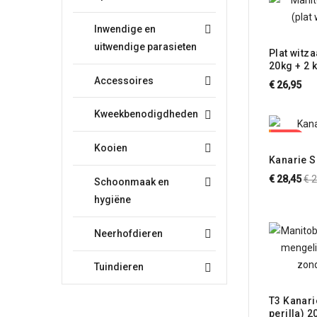
Inwendige en

uitwendige parasieten
Plat witz
20kg + 2 k
Manitoba
Accessoires

€ 26,95
Kweekbenodigdheden

-€ 1,50
Kooien

Kanarie S
No
€ 28,45
€ 
Schoonmaak en

pri
hygiëne
Neerhofdieren

Tuindieren

T3 Kanarie Pl
perilla) 