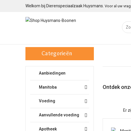
Welkom bij Dierenspeciaalzaak Huysmans.
Voor al uw vrag

Categorieën
Aanbiedingen
Ontdek onz
Manitoba

Voeding

Er z
Aanvullende voeding

Apotheek
