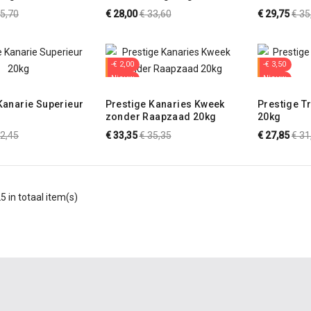
opfokvoer bianco
(Eivoer droog voor
GRATIS (Ei
rmale
Normale
Nor
35,70
€ 28,00
€ 33,60
€ 29,75
€ 35
e kanaries)
grasparkieten)
parkieten 
js
prijs
prij
parkieten)
-€ 2,00
-€ 3,50
Nieuw
Nieuw
Kanarie Superieur
Prestige Kanaries Kweek
Prestige T
zonder Raapzaad 20kg
20kg
rmale
Normale
Nor
32,45
€ 33,35
€ 35,35
€ 27,85
€ 31
js
prijs
prij
5 in totaal item(s)