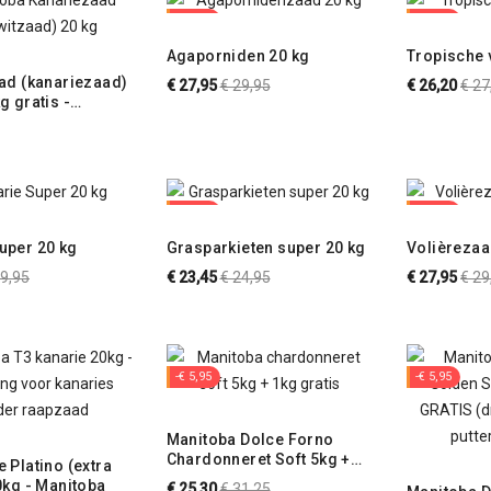
-€ 2,00
-€ 1,50
Agaporniden 20 kg
Tropische 
aad (kanariezaad)
Normale
Nor
€ 27,95
€ 29,95
€ 26,20
€ 27
g gratis -
prijs
prij
-€ 1,50
-€ 2,00
uper 20 kg
Grasparkieten super 20 kg
Volièrezaa
rmale
Normale
Nor
29,95
€ 23,45
€ 24,95
€ 27,95
€ 29
js
prijs
prij
-€ 5,95
-€ 5,95
Manitoba Dolce Forno
Chardonneret Soft 5kg +
atino (extra
1kg GRATIS (Vochtig eivoer
20kg - Manitoba
Normale
€ 25,30
€ 31,25