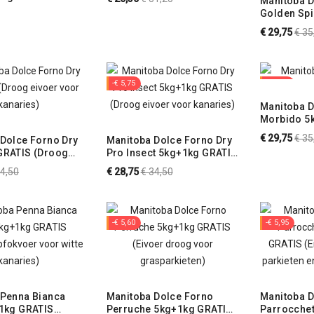
Manitoba D
voor putters en sijzen)
Golden Sp
prijs
GRATIS (dr
Nor
€ 29,75
€ 35
putters en 
prij
-€ 5,75
-€ 5,95
Manitoba D
Morbido 5k
(Gebruikskl
Nor
€ 29,75
€ 35
Dolce Forno Dry
Manitoba Dolce Forno Dry
voor kanar
GRATIS (Droog
Pro Insect 5kg+1kg GRATIS
prij
or kanaries)
(Droog eivoer voor
rmale
Normale
34,50
€ 28,75
€ 34,50
kanaries)
js
prijs
-€ 5,60
-€ 5,95
 Penna Bianca
Manitoba Dolce Forno
Manitoba D
+1kg GRATIS
Perruche 5kg+1kg GRATIS
Parrocchet