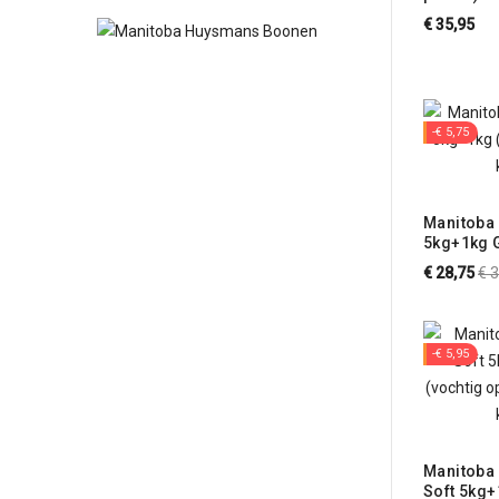
€ 35,95
-€ 5,75
Manitoba 
5kg+1kg 
eivoer vo
No
€ 28,75
€ 
pri
-€ 5,95
Manitoba
Soft 5kg