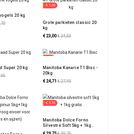
-€ 1,50
vogels 20 kg
Grote parkieten classic 20
male
,70
kg
s
Normale
€ 23,00
€ 24,50
prijs
-10%
d Super 20 kg
Manitoba Kanarie T1 Bisc -
20kg
male
,95
Normale
€ 24,71
€ 27,45
s
prijs
-€ 5,95
Manitoba Dolce Forno
Silvestre Soft 5kg + 1kg
GRATIS (Eivoer voor
Normale
€ 29,75
€ 35,70