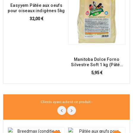
Easyyem Pâtée aux oeufs
G
pour oiseaux indigènes 5kg
32,00 €
Manitoba Dolce Forno
Silvestre Soft 1 kg (Pâtée
aux oeufs pour
5,95 €
chardonnerets et tarins)
Clients ayant acheté ce produit :