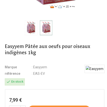
Easyyem Pâtée aux oeufs pour oiseaux
indigènes 1kg
Marque
: Easyyem
référence
: EAS-EV
check
En stock
7,99 €