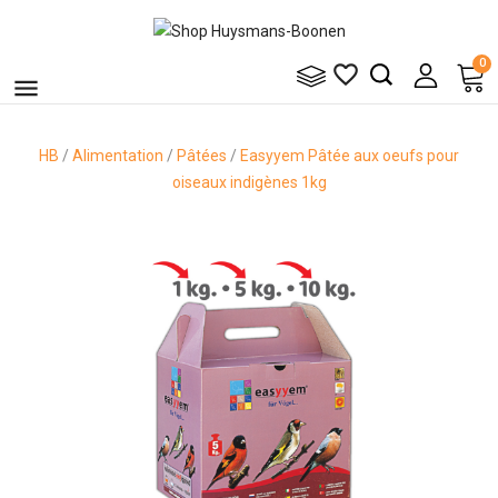
0


HB
Alimentation
Pâtées
Easyyem Pâtée aux oeufs pour
oiseaux indigènes 1kg