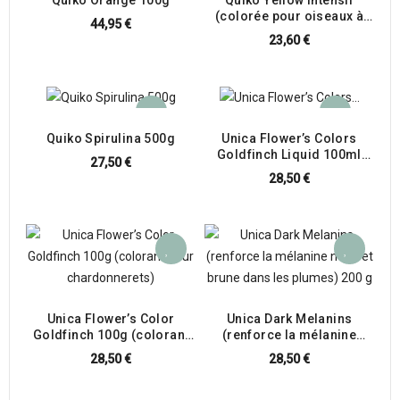
(colorée pour oiseaux à
44,95 €
facteur jaune) 100g
23,60 €
Quiko Spirulina 500g
Unica Flower’s Colors
Goldfinch Liquid 100ml
27,50 €
(colorant liquide pour
28,50 €
chardonnerets)
Unica Flower’s Color
Unica Dark Melanins
Goldfinch 100g (colorant
(renforce la mélanine
pour chardonnerets)
noire et brune dans les
28,50 €
28,50 €
plumes) 200 g