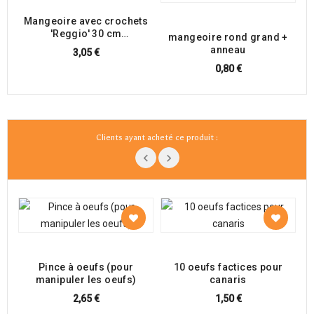
Mangeoire avec crochets
'Reggio' 30 cm
mangeoire rond grand +
(transparent)
anneau
3,05 €
0,80 €
Clients ayant acheté ce produit :
Pince à oeufs (pour
10 oeufs factices pour
manipuler les oeufs)
canaris
2,65 €
1,50 €