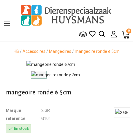

0

HB
Accessoires
Mangeoires
mangeoire ronde ø 5cm
mangeoire ronde ø 5cm
Marque
: 2 GR
référence
: G101
check
En stock