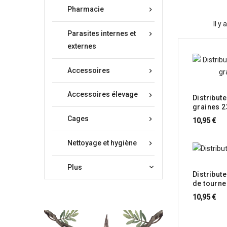
Pharmacie

Il y
Parasites internes et

externes
Accessoires

Accessoires élevage

Distribut
graines 
Cages

10,95 €
Nettoyage et hygiène

Plus

Distribut
de tourn
10,95 €