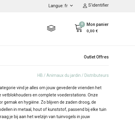
S'identifier

Langue: fr
0
Mon panier
0,00 €
Outlet Offres
HB
Animaux du jardin
Distributeurs
categorie vind je alles om jouw gevederde vrienden het
ige vetblokhouders en complete voederstations. Onze
 gemak en hygiëne. Zo blijven de zaden droog, de
ellen in metaal, hout of kunststof, passend bij elke tuin
aag je bij aan het welzijn van tuinvogels in jouw