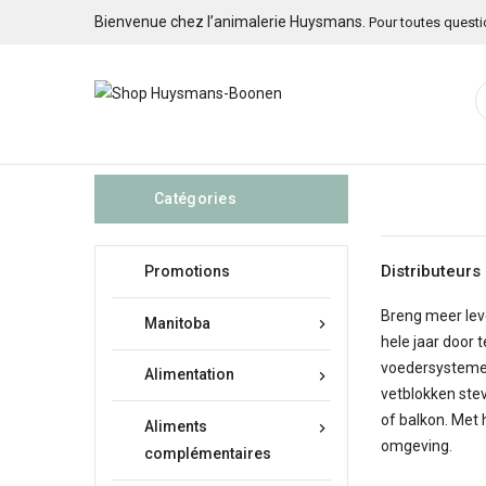
Bienvenue chez l’animalerie Huysmans.
Pour toutes quest

Catégories
Distributeurs
Promotions
Breng meer leve
Manitoba

hele jaar door
voedersystemen
Alimentation

vetblokken stev
of balkon. Met 
Aliments

omgeving.
complémentaires