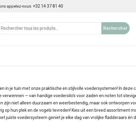
+32 14 37 81 40
ions appelez-nous:
Rechercher
n in je tuin met onze praktische en stijlvolle voedersystemen! In deze 
 te verwennen — van handige voedersilo’s voor zaden en noten tot stev
 zijn niet alleen duurzaam en weerbestendig, maar ook ontworpen voor
ig op hun plek en de vogels tevreden! Kies uit een breed assortiment mod
het juiste voedersysteem geniet je elke dag van vrolijke fladderaars én dr